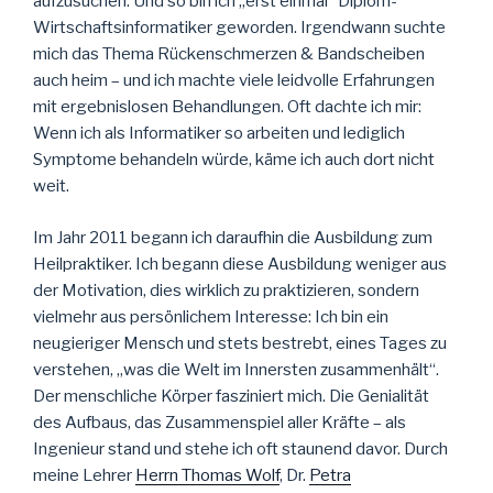
aufzusuchen. Und so bin ich „erst einmal“ Diplom-
Wirtschaftsinformatiker geworden. Irgendwann suchte
mich das Thema Rückenschmerzen & Bandscheiben
auch heim – und ich machte viele leidvolle Erfahrungen
mit ergebnislosen Behandlungen. Oft dachte ich mir:
Wenn ich als Informatiker so arbeiten und lediglich
Symptome behandeln würde, käme ich auch dort nicht
weit.
Im Jahr 2011 begann ich daraufhin die Ausbildung zum
Heilpraktiker. Ich begann diese Ausbildung weniger aus
der Motivation, dies wirklich zu praktizieren, sondern
vielmehr aus persönlichem Interesse: Ich bin ein
neugieriger Mensch und stets bestrebt, eines Tages zu
verstehen, „was die Welt im Innersten zusammenhält“.
Der menschliche Körper fasziniert mich. Die Genialität
des Aufbaus, das Zusammenspiel aller Kräfte – als
Ingenieur stand und stehe ich oft staunend davor. Durch
meine Lehrer
Herrn Thomas Wolf
, Dr.
Petra